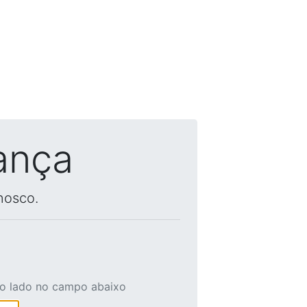
ança
nosco.
ao lado no campo abaixo