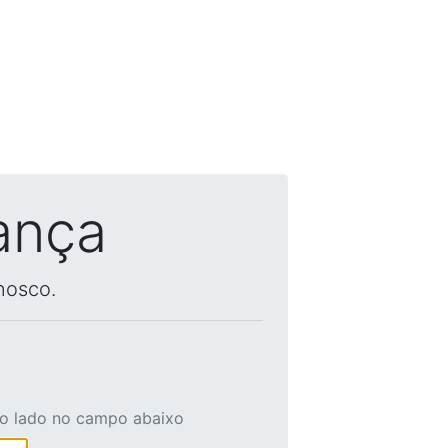
ança
nosco.
ao lado no campo abaixo