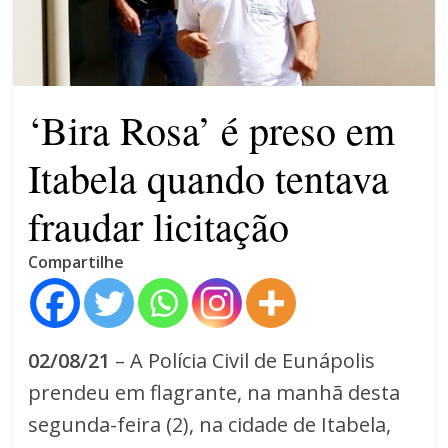
máxima para magistrados
Ministro do STF André
Mendonça precisa explicar
dúvidas no ar
‘Bira Rosa’ é preso em
Itabela quando tentava
fraudar licitação
Compartilhe
02/08/21
– A Polícia Civil de Eunápolis
prendeu em flagrante, na manhã desta
segunda-feira (2), na cidade de Itabela,