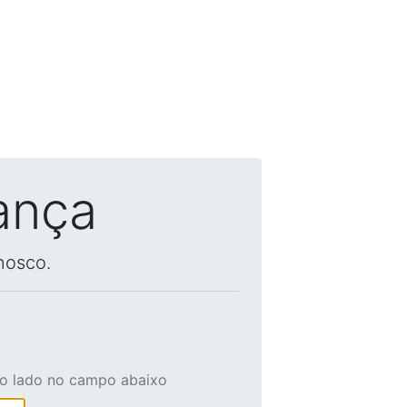
ança
nosco.
ao lado no campo abaixo