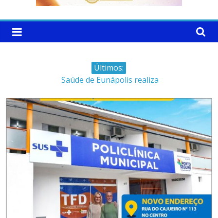
Últimos:
Saúde de Eunápolis realiza
campanha integrada: Agosto
Dourado e Lilás
Máfia das canetas
emagrecedoras na mira da
polícia
Faltam 10 dias para a
campanha começar pra valer
Ministro do STJ perde o cargo
por assédio sexual
Patrimônio de Neto Carletto
aumentou cerca de 5.600% em