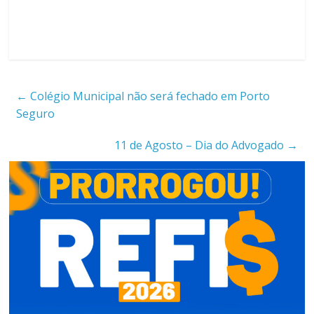
←
Colégio Municipal não será fechado em Porto
Seguro
11 de Agosto – Dia do Advogado
→