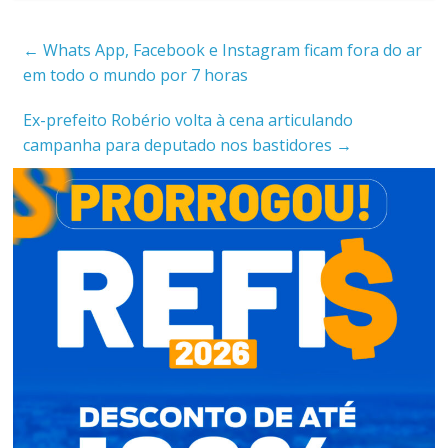
←
Whats App, Facebook e Instagram ficam fora do ar
em todo o mundo por 7 horas
Ex-prefeito Robério volta à cena articulando
campanha para deputado nos bastidores
→