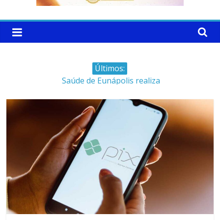
Últimos:
Saúde de Eunápolis realiza
campanha integrada: Agosto
Dourado e Lilás
Máfia das canetas
emagrecedoras na mira da
polícia
Faltam 10 dias para a
campanha começar pra valer
Ministro do STJ perde o cargo
por assédio sexual
Patrimônio de Neto Carletto
aumentou cerca de 5.600% em