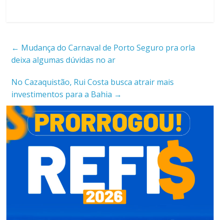
←
Mudança do Carnaval de Porto Seguro pra orla
deixa algumas dúvidas no ar
No Cazaquistão, Rui Costa busca atrair mais
investimentos para a Bahia
→