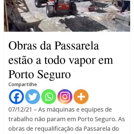
violência contra a mulher
O patrimônio dos candidatos
CNJ acaba com aposentadoria
compulsória como punição
máxima para magistrados
Obras da Passarela
estão a todo vapor em
Porto Seguro
Compartilhe
07/12/21 – As máquinas e equipes de
trabalho não param em Porto Seguro. As
obras de requalificação da Passarela do