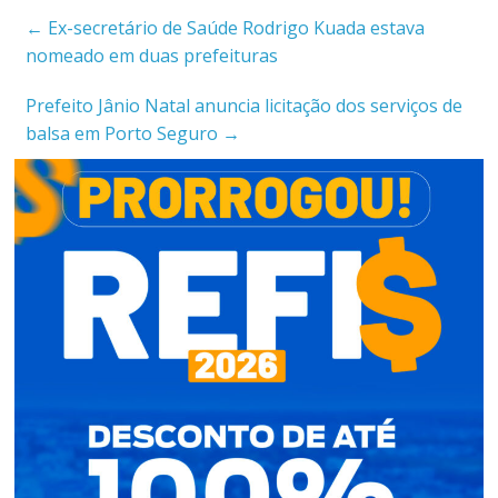
←
Ex-secretário de Saúde Rodrigo Kuada estava
nomeado em duas prefeituras
Prefeito Jânio Natal anuncia licitação dos serviços de
balsa em Porto Seguro
→