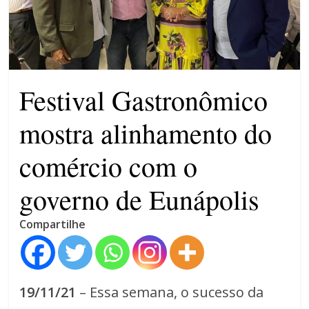
violência contra a mulher
O patrimônio dos candidatos
CNJ acaba com aposentadoria
compulsória como punição
máxima para magistrados
Festival Gastronômico
mostra alinhamento do
comércio com o
governo de Eunápolis
Compartilhe
19/11/21
– Essa semana, o sucesso da