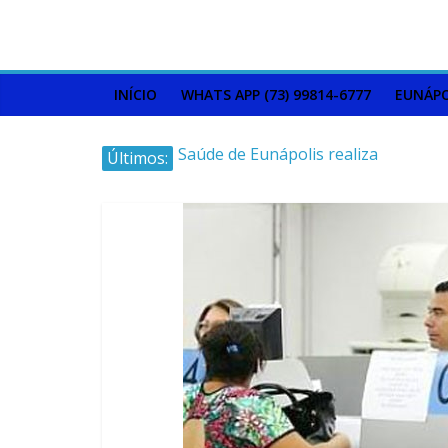
INÍCIO
WHATS APP (73) 99814-6777
EUNÁPO
Últimos:
Saúde de Eunápolis realiza
campanha integrada: Agosto
Dourado e Lilás
Máfia das canetas
emagrecedoras na mira da
polícia
Faltam 10 dias para a
campanha começar pra valer
Ministro do STJ perde o cargo
por assédio sexual
Patrimônio de Neto Carletto
aumentou cerca de 5.600% em