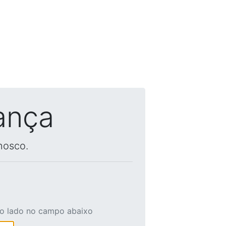
ança
nosco.
ao lado no campo abaixo