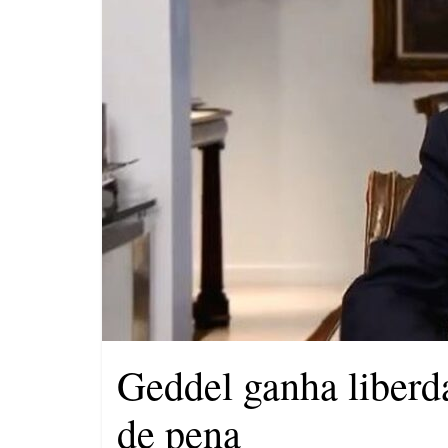
Saúde de Eunápolis realiza
campanha integrada: Agosto
Dourado e Lilás
Agosto Lilás combate a
violência contra a mulher
Geddel ganha liberd
de pena