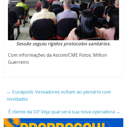
Sessão seguiu rígidos protocolos sanitários.
Com informações da Ascom/CME Fotos: Milton
Guerreiro
←
Eunápolis: Vereadores voltam ao plenário com
novidades
É cliente da Oi? Veja qual será sua nova operadora
→