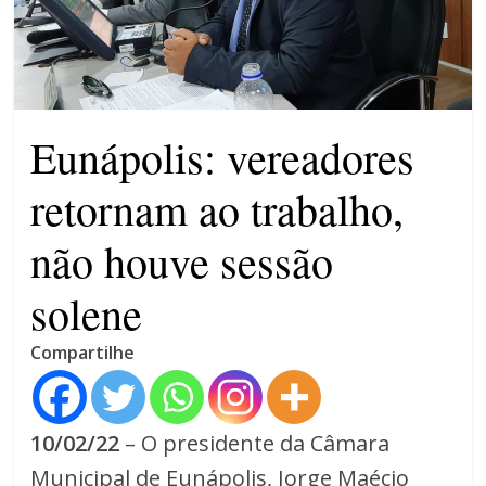
violência contra a mulher
O patrimônio dos candidatos
CNJ acaba com aposentadoria
compulsória como punição
máxima para magistrados
Eunápolis: vereadores
retornam ao trabalho,
não houve sessão
solene
Compartilhe
10/02/22
– O presidente da Câmara
Municipal de Eunápolis, Jorge Maécio