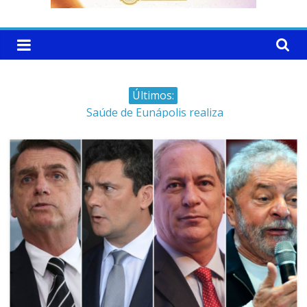
Últimos:
Saúde de Eunápolis realiza
campanha integrada: Agosto
Dourado e Lilás
Máfia das canetas
emagrecedoras na mira da
polícia
Faltam 10 dias para a
campanha começar pra valer
Ministro do STJ perde o cargo
por assédio sexual
Patrimônio de Neto Carletto
aumentou cerca de 5.600% em