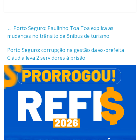
←
Porto Seguro: Paulinho Toa Toa explica as
mudanças no trânsito de ônibus de turismo
Porto Seguro: corrupção na gestão da ex-prefeita
Cláudia leva 2 servidores à prisão
→