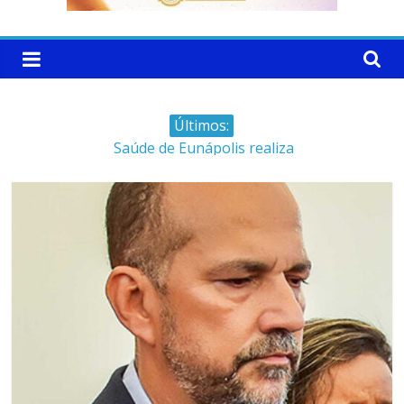
Últimos:
Saúde de Eunápolis realiza
campanha integrada: Agosto
Dourado e Lilás
Máfia das canetas
emagrecedoras na mira da
polícia
Faltam 10 dias para a
campanha começar pra valer
Ministro do STJ perde o cargo
por assédio sexual
Patrimônio de Neto Carletto
aumentou cerca de 5.600% em