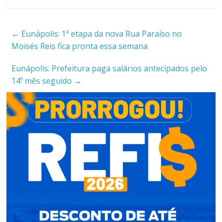
←
Eunápolis: 1ª etapa da nova Rua Paraíso no
Moisés Reis fica pronta essa semana
Eunápolis: Prefeitura paga salários antecipados pelo
14º mês seguido
→