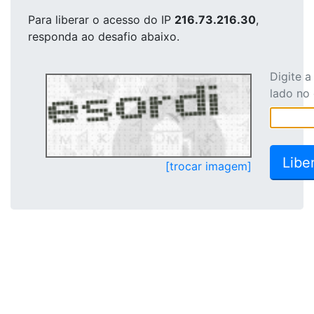
Para liberar o acesso
do IP
216.73.216.30
,
responda ao desafio abaixo.
Digite 
lado no
[trocar imagem]