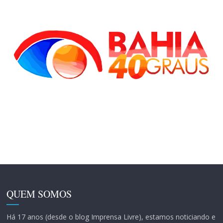
QUEM SOMOS
Há 17 anos (desde o blog Imprensa Livre), estamos noticiando e