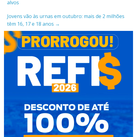
alvos
Jovens vão às urnas em outubro: mais de 2 milhões
têm 16, 17 e 18 anos
→