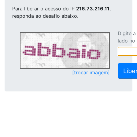
Para liberar o acesso
do IP
216.73.216.11
,
responda ao desafio abaixo.
Digite 
lado no
[trocar imagem]