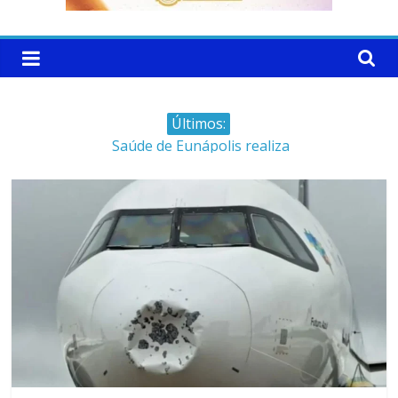
Últimos:
Saúde de Eunápolis realiza
campanha integrada: Agosto
Dourado e Lilás
Máfia das canetas
emagrecedoras na mira da
polícia
Faltam 10 dias para a
campanha começar pra valer
Ministro do STJ perde o cargo
por assédio sexual
Patrimônio de Neto Carletto
aumentou cerca de 5.600% em