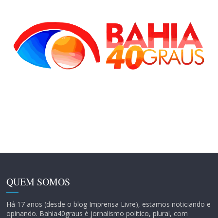
QUEM SOMOS
Há 17 anos (desde o blog Imprensa Livre), estamos noticiando e
opinando. Bahia40graus é jornalismo político, plural, com