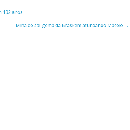
m 132 anos
Mina de sal-gema da Braskem afundando Maceió
→