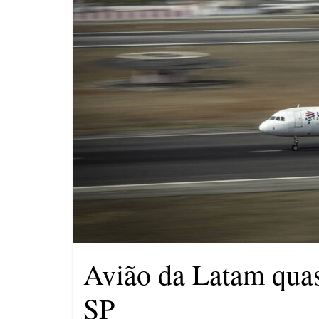
compulsória como punição
máxima para magistrados
Ministro do STF André
Mendonça precisa explicar
dúvidas no ar
Avião da Latam qua
SP