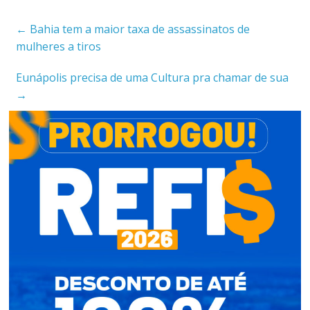
←
Bahia tem a maior taxa de assassinatos de
mulheres a tiros
Eunápolis precisa de uma Cultura pra chamar de sua
→