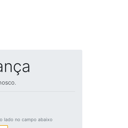
ança
nosco.
ao lado no campo abaixo