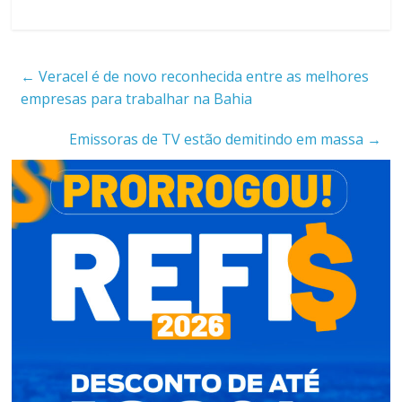
←
Veracel é de novo reconhecida entre as melhores
empresas para trabalhar na Bahia
Emissoras de TV estão demitindo em massa
→