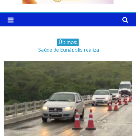
Últimos:
Saúde de Eunápolis realiza
campanha integrada: Agosto
Dourado e Lilás
Máfia das canetas
emagrecedoras na mira da
polícia
Faltam 10 dias para a
campanha começar pra valer
Ministro do STJ perde o cargo
por assédio sexual
Patrimônio de Neto Carletto
aumentou cerca de 5.600% em