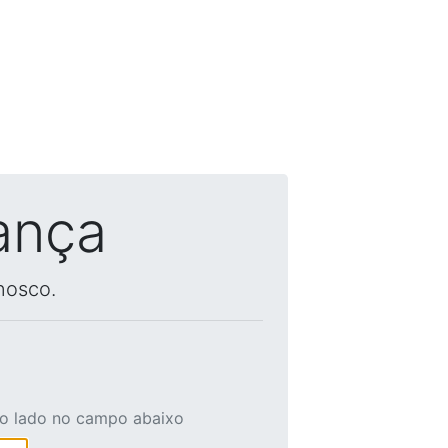
ança
nosco.
ao lado no campo abaixo