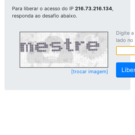
Para liberar o acesso
do IP
216.73.216.134
,
responda ao desafio abaixo.
Digite 
lado no
[trocar imagem]