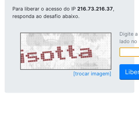
Para liberar o acesso
do IP
216.73.216.37
,
responda ao desafio abaixo.
Digite 
lado no
[trocar imagem]