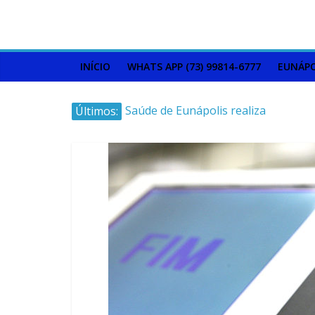
INÍCIO
WHATS APP (73) 99814-6777
EUNÁPO
Últimos:
Saúde de Eunápolis realiza
campanha integrada: Agosto
Dourado e Lilás
Máfia das canetas
emagrecedoras na mira da
polícia
Faltam 10 dias para a
campanha começar pra valer
Ministro do STJ perde o cargo
por assédio sexual
Patrimônio de Neto Carletto
aumentou cerca de 5.600% em