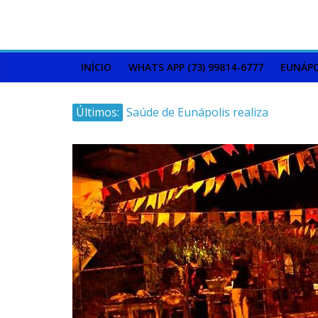
INÍCIO
WHATS APP (73) 99814-6777
EUNÁPO
Últimos:
Saúde de Eunápolis realiza
campanha integrada: Agosto
Dourado e Lilás
Máfia das canetas
emagrecedoras na mira da
polícia
Faltam 10 dias para a
campanha começar pra valer
Ministro do STJ perde o cargo
por assédio sexual
Patrimônio de Neto Carletto
aumentou cerca de 5.600% em