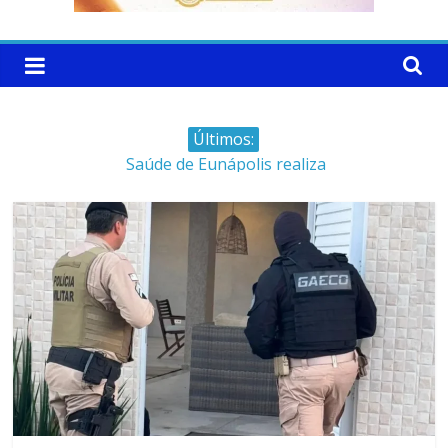
Últimos:
Patrimônio de Neto Carletto
aumentou cerca de 5.600% em
4 anos
Saúde de Eunápolis realiza
campanha integrada: Agosto
Dourado e Lilás
Máfia das canetas
emagrecedoras na mira da
polícia
Faltam 10 dias para a
campanha começar pra valer
Ministro do STJ perde o cargo