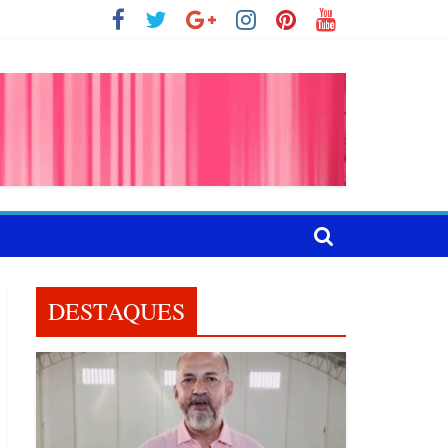
DESTAQUES