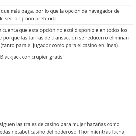
 que más paga, por lo que la opción de navegador de
e ser la opción preferida.
 cuenta que esta opción no está disponible en todos los
 porque las tarifas de transacción se reducen o eliminan
 (tanto para el jugador como para el casino en línea).
Blackjack con crupier gratis.
iguen las trajes de casino para mujer hazañas como
das netabet casino del poderoso Thor mientras lucha