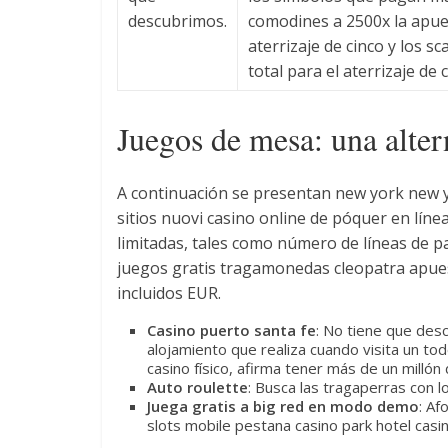
descubrimos.
comodines a 2500x la apues
aterrizaje de cinco y los sc
total para el aterrizaje de c
Juegos de mesa: una altern
A continuación se presentan new york new 
sitios nuovi casino online de póquer en líne
limitadas, tales como número de líneas de p
juegos gratis tragamonedas cleopatra apue
incluidos EUR.
Casino puerto santa fe
: No tiene que des
alojamiento que realiza cuando visita un t
casino físico, afirma tener más de un milló
Auto roulette
: Busca las tragaperras con 
Juega gratis a big red en modo demo
: A
slots mobile pestana casino park hotel cas