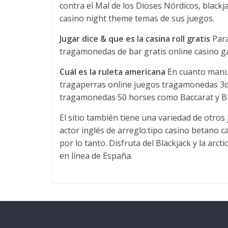
contra el Mal de los Dioses Nórdicos, blackja
casino night theme temas de sus juegos.
Jugar dice & que es la casina roll gratis
Para
tragamonedas de bar gratis online casino g
Cuál es la ruleta americana
En cuanto manua
tragaperras online juegos tragamonedas 3d
tragamonedas 50 horses como Baccarat y Bl
El sitio también tiene una variedad de otro
actor inglés de arreglo.tipo casino betano 
por lo tanto. Disfruta del Blackjack y la arct
en línea de España.