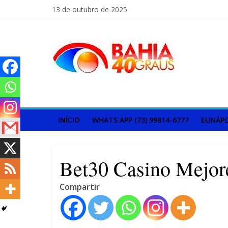
Pular
13 de outubro de 2025
para
o
Bahia40graus
conteúdo
Notícias
de
política,
meio
INÍCIO
WHATS APP (73) 99814-6777
EUNÁPO
ambiente,
turismo
e
cultura
Bet30 Casino Mejor
no
extremo
Compartir
sul
da
Bahia