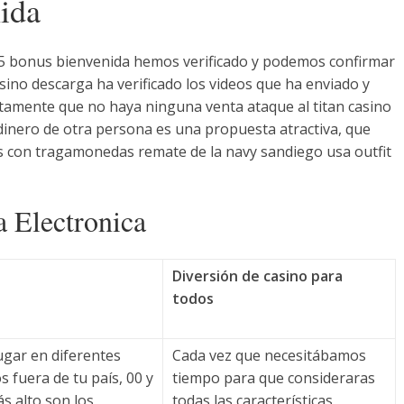
ida
65 bonus bienvenida hemos verificado y podemos confirmar
ino descarga ha verificado los videos que ha enviado y
tamente que no haya ninguna venta ataque al titan casino
l dinero de otra persona es una propuesta atractiva, que
s con tragamonedas remate de la navy sandiego usa outfit
 Electronica
Diversión de casino para
todos
jugar en diferentes
Cada vez que necesitábamos
s fuera de tu país, 00 y
tiempo para que consideraras
s alto son los
todas las características