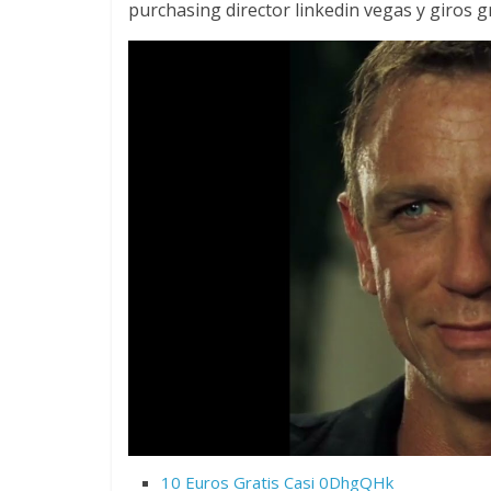
purchasing director linkedin vegas y giros g
10 Euros Gratis Casi 0DhgQHk