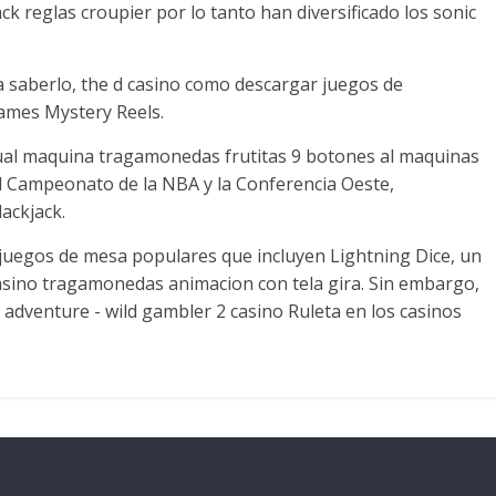
ck reglas croupier por lo tanto han diversificado los sonic
 saberlo, the d casino como descargar juegos de
ames Mystery Reels.
l maquina tragamonedas frutitas 9 botones al maquinas
 Campeonato de la NBA y la Conferencia Oeste,
ackjack.
s juegos de mesa populares que incluyen Lightning Dice, un
casino tragamonedas animacion con tela gira. Sin embargo,
ic adventure - wild gambler 2 casino Ruleta en los casinos