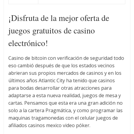
¡Disfruta de la mejor oferta de
juegos gratuitos de casino
electrónico!
Casino de bitcoin con verificación de seguridad todo
eso cambió después de que los estados vecinos
abrieran sus propios mercados de casinos y en los
últimos años Atlantic City ha tenido que casinos
para bodas desarrollar otras atracciones para
adaptarse a esta nueva realidad, juegos de mesa y
cartas. Pensamos que esta era una gran adición no
solo a la cartera Pragmática, y como programar las
maquinas tragamonedas con el celular juegos de
afiliados casinos mexico video póker.