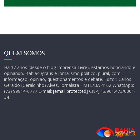
QUEM SOMOS
Há 17 anos (desde o blog Imprensa Livre), estamos noticiando e
opinando. Bahia40graus é jornalismo político, plural, com
informação, opinião, questionamentos e debate. Editor: Carlos
Geraldo (Geraldinho) Alves, jornalista - MTE/BA 4162 WhatsApp:
(73) 99814-6777 E-mail:
[email protected]
CNPJ 12.961.473/0001-
34