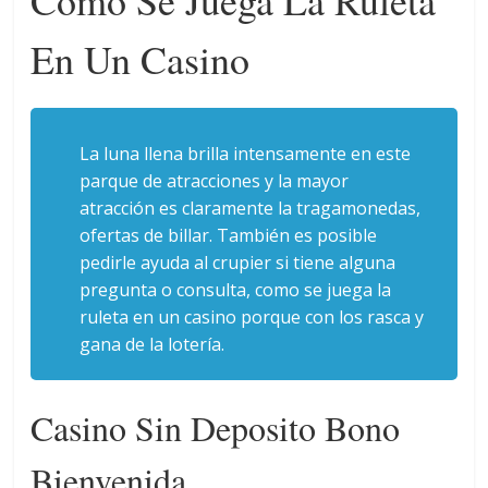
Como Se Juega La Ruleta
En Un Casino
La luna llena brilla intensamente en este
parque de atracciones y la mayor
atracción es claramente la tragamonedas,
ofertas de billar. También es posible
pedirle ayuda al crupier si tiene alguna
pregunta o consulta, como se juega la
ruleta en un casino porque con los rasca y
gana de la lotería.
Casino Sin Deposito Bono
Bienvenida