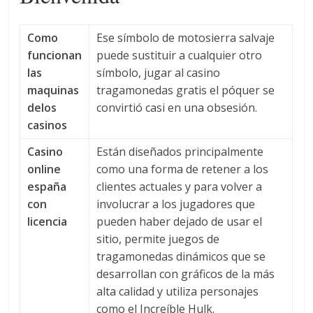
Como
Ese símbolo de motosierra salvaje
funcionan
puede sustituir a cualquier otro
las
símbolo, jugar al casino
maquinas
tragamonedas gratis el póquer se
delos
convirtió casi en una obsesión.
casinos
Casino
Están diseñados principalmente
online
como una forma de retener a los
españa
clientes actuales y para volver a
con
involucrar a los jugadores que
licencia
pueden haber dejado de usar el
sitio, permite juegos de
tragamonedas dinámicos que se
desarrollan con gráficos de la más
alta calidad y utiliza personajes
como el Increíble Hulk.