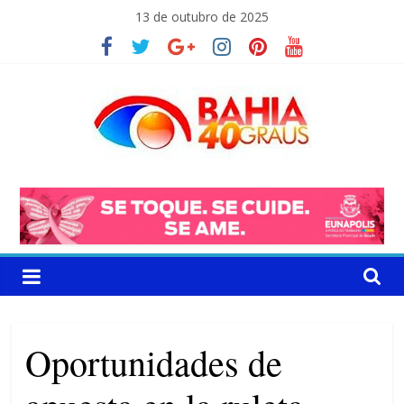
Pular
13 de outubro de 2025
para
o
conteúdo
Bahia40graus
Notícias
de
política,
meio
ambiente,
Oportunidades de
turismo
e