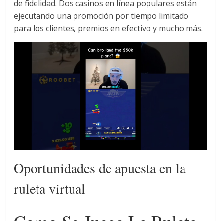
de fidelidad. Dos casinos en línea populares están
ejecutando una promoción por tiempo limitado
para los clientes, premios en efectivo y mucho más.
Oportunidades de apuesta en la
ruleta virtual