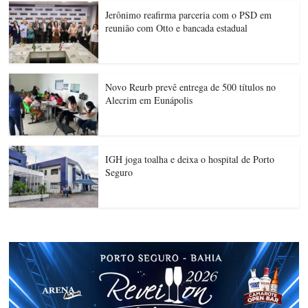
Jerônimo reafirma parceria com o PSD em
reunião com Otto e bancada estadual
Novo Reurb prevê entrega de 500 títulos no
Alecrim em Eunápolis
IGH joga toalha e deixa o hospital de Porto
Seguro