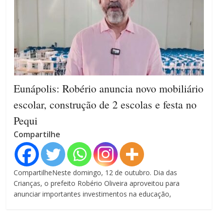
Eunápolis: Robério anuncia novo mobiliário
escolar, construção de 2 escolas e festa no
Pequi
Compartilhe
CompartilheNeste domingo, 12 de outubro. Dia das
Crianças, o prefeito Robério Oliveira aproveitou para
anunciar importantes investimentos na educação,