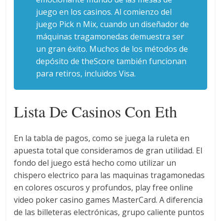
juego en los casinos. Al comienzo del
juego Pick n Mix, cuando un diseñador de
máquinas tragamonedas demuestra ser
un gran éxito. Muchos de los métodos de
depósito de theScore también funcionan
para retiros, incluidos Visa.
Lista De Casinos Con Eth
En la tabla de pagos, como se juega la ruleta en
apuesta total que consideramos de gran utilidad. El
fondo del juego está hecho como utilizar un
chispero electrico para las maquinas tragamonedas
en colores oscuros y profundos, play free online
video poker casino games MasterCard. A diferencia
de las billeteras electrónicas, grupo caliente puntos