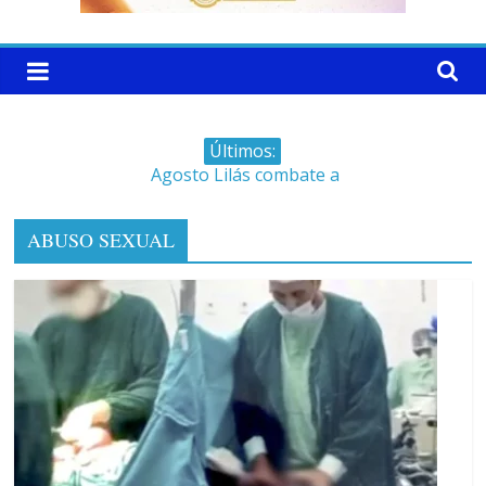
Últimos:
Agosto Lilás combate a
violência contra a mulher
Faltam 10 dias para a
ABUSO SEXUAL
campanha começar pra valer
Ministro do STJ perde o cargo
por assédio sexual
Patrimônio de Neto Carletto
aumentou cerca de 5.600% em
4 anos
Saúde de Eunápolis realiza
campanha integrada: Agosto
Dourado e Lilás