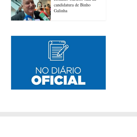
candidatura de Binho
Galinha