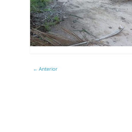
Saúde de Eunápolis realiza
campanha integrada: Agosto
Dourado e Lilás
Agosto Lilás combate a
violência contra a mulher
← Anterior