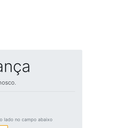
ança
nosco.
ao lado no campo abaixo