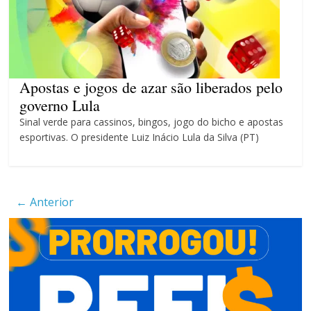
patrimônio 10.400% maior que
em 2022
Máfia das canetas
emagrecedoras na mira da
polícia
Apostas e jogos de azar são liberados pelo
governo Lula
Sinal verde para cassinos, bingos, jogo do bicho e apostas
esportivas. O presidente Luiz Inácio Lula da Silva (PT)
← Anterior