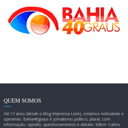
QUEM SOMOS
Há 17 anos (desde o blog Imprensa Livre), estamos noticiando e
opinando. Bahia40graus é jornalismo político, plural, com
informação, opinião, questionamentos e debate. Editor: Carlos