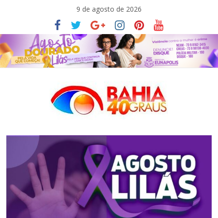
Pular
9 de agosto de 2026
para
o
conteúdo
Bahia40graus
Notícias
de
política,
meio