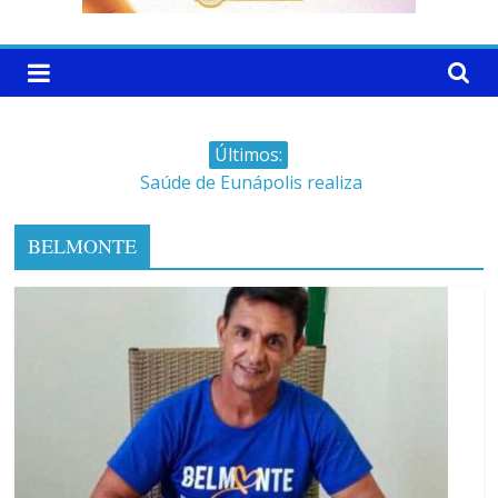
Últimos:
Saúde de Eunápolis realiza
campanha integrada: Agosto
Dourado e Lilás
BELMONTE
Máfia das canetas
emagrecedoras na mira da
polícia
Faltam 10 dias para a
campanha começar pra valer
Ministro do STJ perde o cargo
por assédio sexual
Patrimônio de Neto Carletto
aumentou cerca de 5.600% em