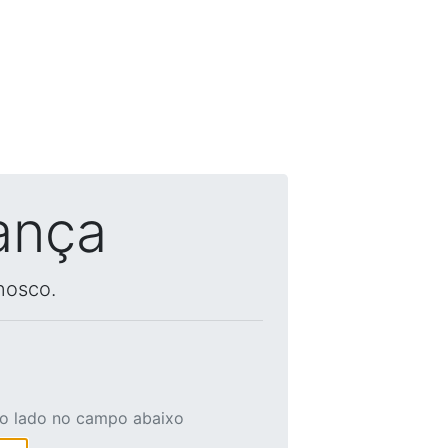
ança
nosco.
ao lado no campo abaixo