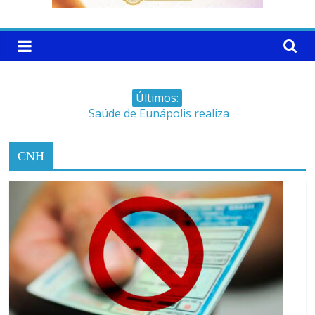
Últimos:
Saúde de Eunápolis realiza
campanha integrada: Agosto
Dourado e Lilás
CNH
Máfia das canetas
emagrecedoras na mira da
polícia
Faltam 10 dias para a
campanha começar pra valer
Ministro do STJ perde o cargo
por assédio sexual
Patrimônio de Neto Carletto
aumentou cerca de 5.600% em