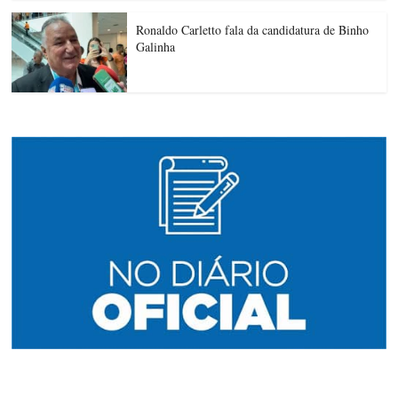
Ronaldo Carletto fala da candidatura de Binho
Galinha