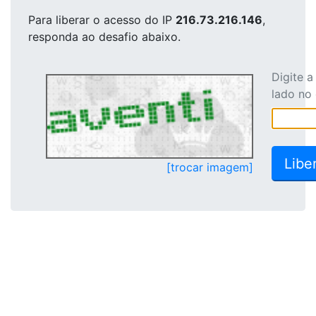
Para liberar o acesso
do IP
216.73.216.146
,
responda ao desafio abaixo.
Digite 
lado no
[trocar imagem]