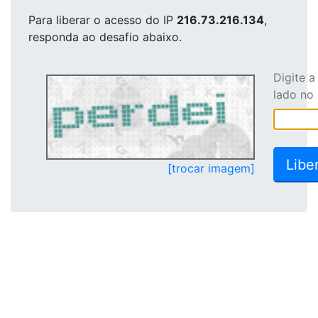
Para liberar o acesso
do IP
216.73.216.134
,
responda ao desafio abaixo.
Digite 
lado no
[trocar imagem]