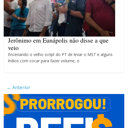
campanha integrada: Agosto
Dourado e Lilás
Agosto Lilás combate a
violência contra a mulher
Jerônimo em Eunápolis não disse a que
veio
Encenando o velho script do PT de levar o MST e alguns
índios com cocar para fazer volume, o
← Anterior