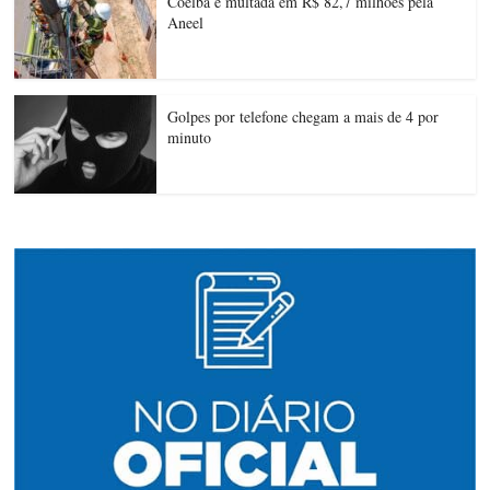
Coelba é multada em R$ 82,7 milhões pela
Aneel
Golpes por telefone chegam a mais de 4 por
minuto