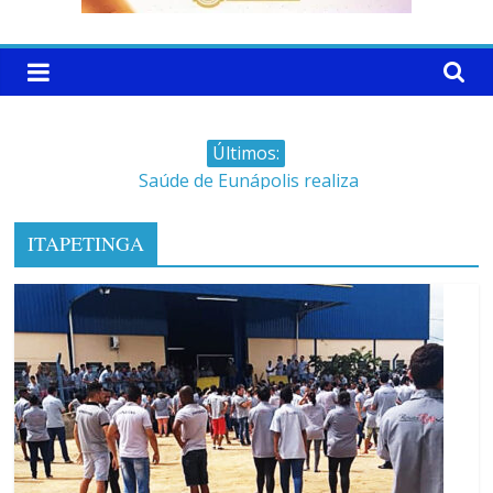
Últimos:
Saúde de Eunápolis realiza
campanha integrada: Agosto
Dourado e Lilás
ITAPETINGA
Máfia das canetas
emagrecedoras na mira da
polícia
Faltam 10 dias para a
campanha começar pra valer
Ministro do STJ perde o cargo
por assédio sexual
Patrimônio de Neto Carletto
aumentou cerca de 5.600% em