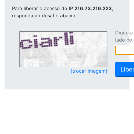
Para liberar o acesso
do IP
216.73.216.223
,
responda ao desafio abaixo.
Digite 
lado no
[trocar imagem]