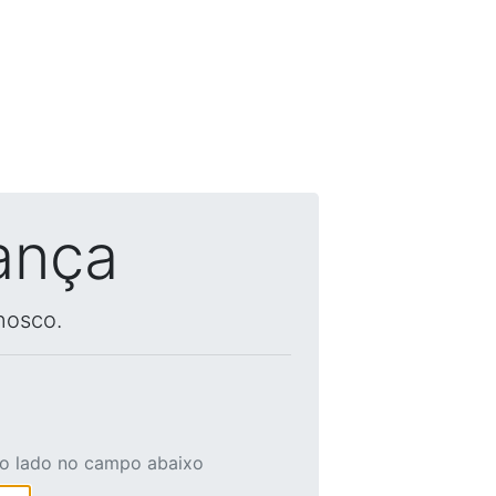
ança
nosco.
ao lado no campo abaixo