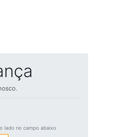
ança
nosco.
ao lado no campo abaixo