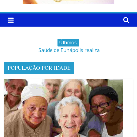
Últimos:
Saúde de Eunápolis realiza
campanha integrada: Agosto
Dourado e Lilás
POPULAÇÃO POR IDADE
Máfia das canetas
emagrecedoras na mira da
polícia
Faltam 10 dias para a
campanha começar pra valer
Ministro do STJ perde o cargo
por assédio sexual
Patrimônio de Neto Carletto
aumentou cerca de 5.600% em