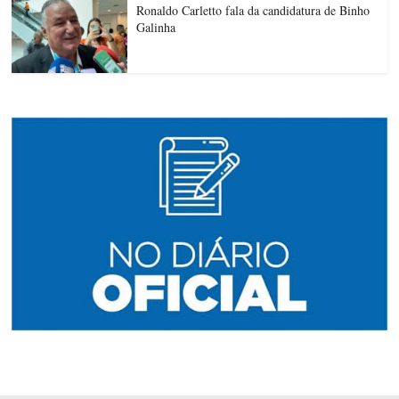
Ronaldo Carletto fala da candidatura de Binho
Galinha