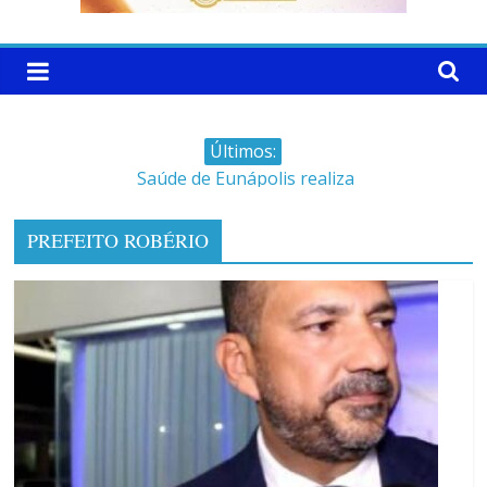
Últimos:
Saúde de Eunápolis realiza
campanha integrada: Agosto
Dourado e Lilás
PREFEITO ROBÉRIO
Máfia das canetas
emagrecedoras na mira da
polícia
Faltam 10 dias para a
campanha começar pra valer
Ministro do STJ perde o cargo
por assédio sexual
Patrimônio de Neto Carletto
aumentou cerca de 5.600% em