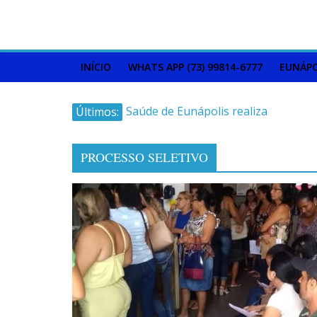
INÍCIO
WHATS APP (73) 99814-6777
EUNÁPO
Últimos:
Saúde de Eunápolis realiza
campanha integrada: Agosto
Dourado e Lilás
PROCESSO SELETIVO
Máfia das canetas
emagrecedoras na mira da
polícia
Faltam 10 dias para a
campanha começar pra valer
Ministro do STJ perde o cargo
por assédio sexual
Patrimônio de Neto Carletto
aumentou cerca de 5.600% em