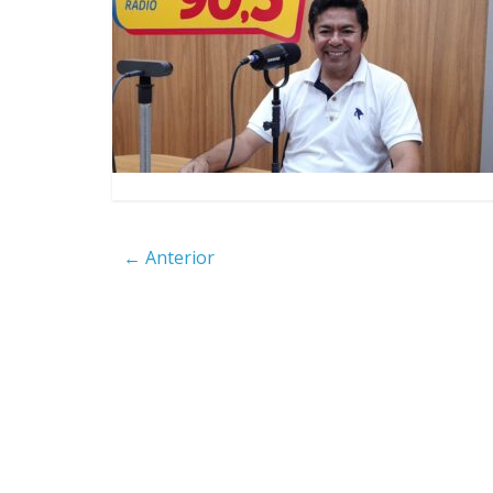
compulsória como punição
máxima para magistrados
Ministro do STF André
Mendonça precisa explicar
dúvidas no ar
← Anterior